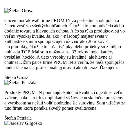
Chcem poďakovať firme PROM-IN za perfektnú spoluprácu a
ústretovosť vo všetkých ohľadoch. Či už je to komunikácia alebo
dodanie tovaru a hlavne ich ochota. A čo sa týka produktov, sú vo
veľmi vysokej kvalite. Ja, ako 4-násobný majster sveta v
kulturistike s nimi spolupracujem už viac ako 20 rokov a
ich produkty, či už je to kaša, tyčinky alebo proteíny sú z môjho
pohľadu TOP. Mal som možnosť za 33 rokov mojej kariéry
vyskúšať hocičo. A tieto výrobky sú kvalitné, ale hlavne aj
chutné! Držím palce firme PROM-IN a verím, že naša spolupráca
bude stále na tak profesionálnej úrovni ako doteraz! Ďakujem.
Štefan Orosz
Produkty PROM-IN ponúkajú skutočnú kvalitu, čo je dnes veľmi
vzácne, nakoľko trh s doplnkami výživy je neskutočne presýtený
a výrobcom sa neštíti voliť podradnejšie suroviny. Som vďačný za
túto firmu ktorá ponúka skvelý pomer kvalita/cena.
Štefan Petržala