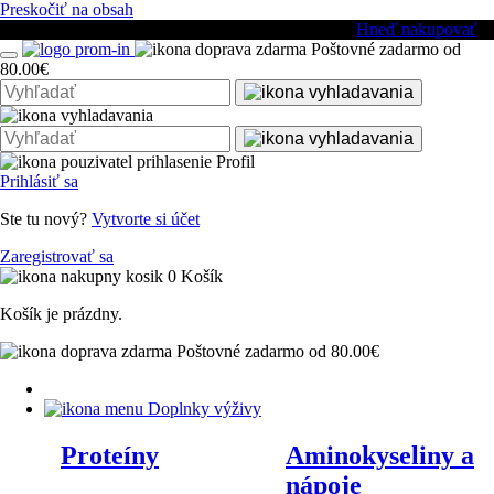
Preskočiť na obsah
🎁 Nezabudni si vybrať svoj darček k objednávke.
Hneď nakupovať
Poštovné zadarmo od
80.00€
Profil
Prihlásiť sa
Ste tu nový?
Vytvorte si účet
Zaregistrovať sa
0
Košík
Košík je prázdny.
Poštovné zadarmo od 80.00€
Doplnky výživy
Proteíny
Aminokyseliny a
nápoje