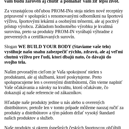
vám budú zároveň aj chutiť a pomáhať vám žiť lepší život.
Za vzrastajúcou obľubou PROM-INu stoja nielen nové receptúry
pripravené v spolupráci s renomovanými odborníkmi na športovú
výživu, športovými lekármi a osobnými trénermi, ale aj poctivý
prístup výrobcu. Základom hodnotného výrobku je kvalitná
surovina, preto sa produkty PROM-IN vyrábajú výhradne z
preverených a certifikovaných surovín.
Slogan
WE BUILD YOUR BODY (Staviame vaše telo)
vystihuje našu snahu zabezpečiť rýchlu, zdravú, ale aj veľmi
chutnú výživu pre ľudí, ktorí dbajú nato, čo dávajú do
svojho tela.
Našim prvoradým cieľom je Vaša spokojnosť nielen s
produktami, ale aj službami, ktoré poskytujeme. Preto
spolupracujeme len s overenými distribútormi, čím vieme naplniť
Vaše očakávania a nároky na kvalitu, ktorú očakávate, čo
dokazujú aj naše referencie od zákazníkov.
Hľadajte naše produkty jedine u nás alebo u overených
distribútorov, pretože len v tomto prípade môžeme naozaj ručiť za
produkty a distribútorov a tým pádom držať vysoký štandard
našich produktov a služieb.
Naše produkty si okrem úspešných českých športovcov obľúbili