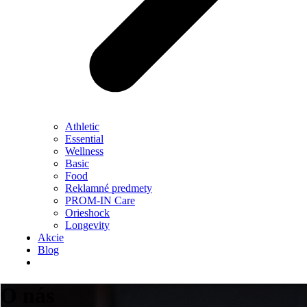
Athletic
Essential
Wellness
Basic
Food
Reklamné predmety
PROM-IN Care
Orieshock
Longevity
Akcie
Blog
O nás