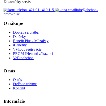
Zákaznícky servis
+421 911 410 115‬
info@obchod-
prom-in.sk
O nákupe
Doprava a platba
Darčeky
Benefit Plus - MúzaPay
iBenefity
Výhody registrácie
PROM-INenentí zákazníci
Veľkoobchod
O nás
O nás
Prečo to robíme
Kontakt
Informácie