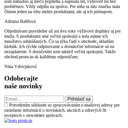
som náhodou aj niečo poplietla a napísala im, vyhoveli mi bez
problémov. Vždy odpíšu na správu. Pre mňa sa táto značka stala
číslom jeden na trhu nielen produktami, ale aj ich prístupom.
Adriana Bališová
Objednávam pravidelne už asi dva roky výživové doplnky aj pre
muža. S produktami sme veľmi spokojní a teda máme ich
množstvo odskúšaných. Čo sa týka ľudí v obchode, skladám
klobúk. Ich rýchle odpisovanie a dostatočné informácie sú na
nezaplatenie. S doručením som taktiež veľmi spokojná. Takže
obchod-prom-in.sk každému odporúčam.
Nina Vdovjaková
Odoberajte
naše novinky
Prihlásiť sa
Potvrdením súhlasite so spracovávaním e-mailovej adresy pre
zasielanie informácií o novinkách, akciách a zdravých fit
receptoch v newsletter správach.