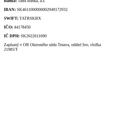
Banka:
Tatra Banka, a.s.
IBAN:
SK4611000000002949172932
SWIFT:
TATRSKBX
IČO:
44178450
IČ DPH:
SK2022611690
Zapísaný v OR Okresného súdu Trnava, oddiel Sro, vložka
21985/T