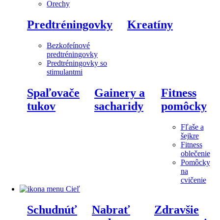
Orechy
Predtréningovky
Kreatíny
Bezkofeínové
predtréningovky
Predtréningovky so
stimulantmi
Spaľovače
Gainery a
Fitness
tukov
sacharidy
pomôcky
Fľaše a
šejkre
Fitness
oblečenie
Pomôcky
na
cvičenie
Cieľ
Schudnúť
Nabrať
Zdravšie