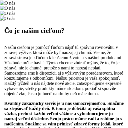
Čo je našim cieľom?
Naším cieľom je pomôcť ľuďom nájsť tú správnu rovnováhu v
zdravej výžive, ktorá môže byť naozaj aj chutná. Vieme, že
zdravá strava je kľúčom k lepšiemu životu a s našimi produktami
Vás bude určite baviť. Týmto chceme zbúrať mýtus, že to, čo je
zdravé, nie je chutné, pretože s nami to naozaj neplatí.
Samozrejme sme k dispozícii aj s výživovým poradenstvom, ktoré
konzultujeme s odborníkmi. Našou prioritou je vaša spokojnosť.
Každý týždeň u nás nájdete nové akcie, zabezpečujeme expresné
vybavenie, všetky produkty máme skladom, pokiaľ si spravíte
objednávku, často ju hneď na druhý deň máte doma.
Kvalitný zákaznícky servis je u nás samozrejmosťou. Snažíme
sa zlepšovať každý deň. K tomu je dôležitá aj vaša spätná
väzba, preto si každú veľmi vážime a vyhodnocujeme ju
naozaj veľmi dôsledne. Svoju prácu máme radi a robíme ju s
nadšením. Snažíme sa vám priniesť zdravé formy jedál, ktoré