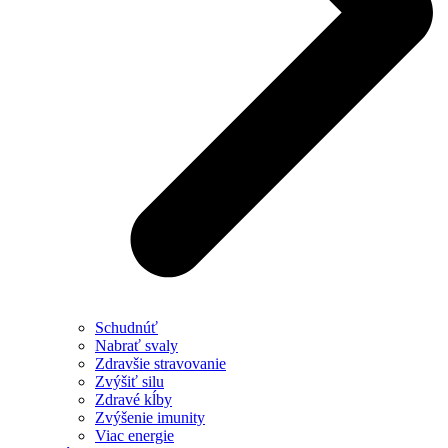
Schudnúť
Nabrať svaly
Zdravšie stravovanie
Zvýšiť silu
Zdravé kĺby
Zvýšenie imunity
Viac energie