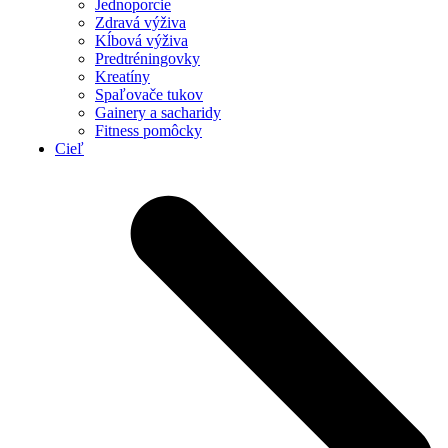
Jednoporcie
Zdravá výživa
Kĺbová výživa
Predtréningovky
Kreatíny
Spaľovače tukov
Gainery a sacharidy
Fitness pomôcky
Cieľ