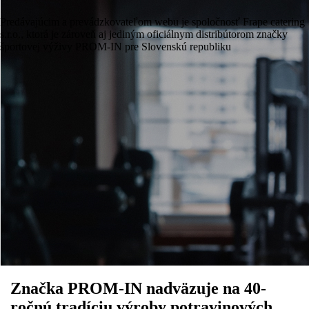
Predávajúcim a prevádzkovateľom webu je spoločnosť Frape catering
s.r.o., ktorá je zároveň aj jediným oficiálnym distribútorom značky
športovej výživy PROM-IN pre Slovenskú republiku
Značka PROM-IN nadväzuje na 40-
ročnú tradíciu výroby potravinových