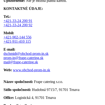
Upozornenie:
Nie je možná platba kartou.
KONTAKTNÉ ÚDAJE:
Tel.:
+421-33-24 200 91
+421-33-24 200 92
Mobil:
+421-902-144 556
+421-911-410 115
E-mail:
dschmidt@obchod-prom-in.sk
prom-in@frape-catering.sk
mail@frape-catering.sk
Web:
www.obchod-prom-in.sk
Názov spoločnosti:
Frape catering s.r.o.
Sídlo spoločnosti:
Hudobná 9715/7, 91701 Trnava
Office:
Logistická 4,
91701 Trnava