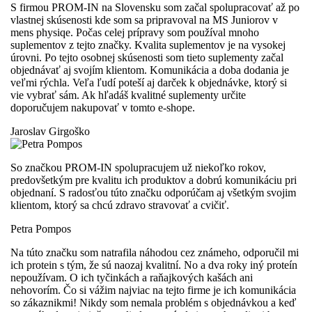
S firmou PROM-IN na Slovensku som začal spolupracovať až po
vlastnej skúsenosti kde som sa pripravoval na MS Juniorov v
mens physiqe. Počas celej prípravy som používal mnoho
suplementov z tejto značky. Kvalita suplementov je na vysokej
úrovni. Po tejto osobnej skúsenosti som tieto suplementy začal
objednávať aj svojím klientom. Komunikácia a doba dodania je
veľmi rýchla. Veľa ľudí poteší aj darček k objednávke, ktorý si
vie vybrať sám. Ak hľadáš kvalitné suplementy určite
doporučujem nakupovať v tomto e-shope.
Jaroslav Girgoško
So značkou PROM-IN spolupracujem už niekoľko rokov,
predovšetkým pre kvalitu ich produktov a dobrú komunikáciu pri
objednaní. S radosťou túto značku odporúčam aj všetkým svojim
klientom, ktorý sa chcú zdravo stravovať a cvičiť.
Petra Pompos
Na túto značku som natrafila náhodou cez známeho, odporučil mi
ich protein s tým, že sú naozaj kvalitní. No a dva roky iný proteín
nepoužívam. O ich tyčinkách a raňajkových kašách ani
nehovorím. Čo si vážim najviac na tejto firme je ich komunikácia
so zákaznikmi! Nikdy som nemala problém s objednávkou a keď