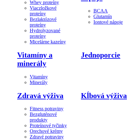
Whey proteíny
Viaczložkové
BCAA
proteíny
Glutamín
Bezlaktózové
Iontové nápoje
proteíny
Hydrolyzované
proteíny
Micelárne kazeíny
Vitamíny a
Jednoporcie
minerály
Vitamíny
Minerály
Zdravá výživa
Kĺbová výživa
Fitness potraviny
Bezgluténové
produkty
Proteínové tyčinky
Orechové krémy
Zdravé potraviny