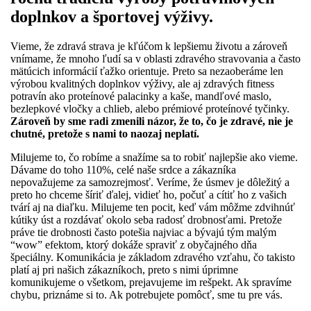
doplnkov a športovej výživy.
Vieme, že zdravá strava je kľúčom k lepšiemu životu a zároveň
vnímame, že mnoho ľudí sa v oblasti zdravého stravovania a často
mätúcich informácií ťažko orientuje. Preto sa nezaoberáme len
výrobou kvalitných doplnkov výživy, ale aj zdravých fitness
potravín ako proteínové palacinky a kaše, mandľové maslo,
bezlepkové vločky a chlieb, alebo prémiové proteínové tyčinky.
Zároveň by sme radi zmenili názor, že to, čo je zdravé, nie je
chutné, pretože s nami to naozaj neplatí.
Milujeme to, čo robíme a snažíme sa to robiť najlepšie ako vieme.
Dávame do toho 110%, celé naše srdce a zákazníka
nepovažujeme za samozrejmosť. Veríme, že úsmev je dôležitý a
preto ho chceme šíriť ďalej, vidieť ho, počuť a cítiť ho z vašich
tvárí aj na diaľku. Milujeme ten pocit, keď vám môžme zdvihnúť
kútiky úst a rozdávať okolo seba radosť drobnosťami. Pretože
práve tie drobnosti často potešia najviac a bývajú tým malým
“wow” efektom, ktorý dokáže spraviť z obyčajného dňa
špeciálny. Komunikácia je základom zdravého vzťahu, čo takisto
platí aj pri našich zákazníkoch, preto s nimi úprimne
komunikujeme o všetkom, prejavujeme im rešpekt. Ak spravíme
chybu, priznáme si to. Ak potrebujete pomôcť, sme tu pre vás.